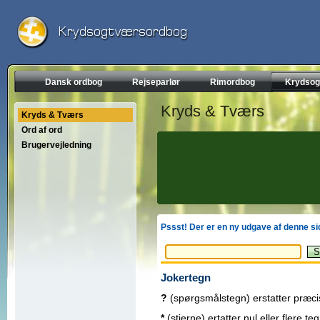
Dansk ordbog
Rejseparlør
Rimordbog
Krydsog
Kryds & Tværs
Kryds & Tværs
Ord af ord
Brugervejledning
Pssst!
Der er en ny udgave af denne sid
Jokertegn
?
(spørgsmålstegn) erstatter præci
*
(stjerne) ertatter nul eller flere te